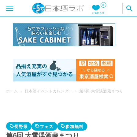
0
お気に入り
ホーム
日本酒イベントカレンダー
第6回 大雪渓酒蔵まつり
長野県
フェス
参加無料
第6回 大雪渓酒蔵まつり